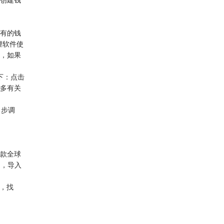
“创建钱
已有的钱
狸软件使
词，如果
下：点击
更多有关
 步调
一款全球
了，导入
包，找