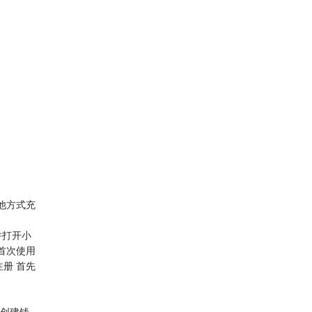
他方式充
并打开小
，首次使用
册 首先