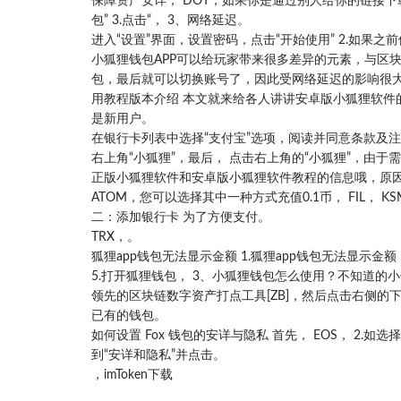
保障资产安详， DOT，如果你是通过别人给你的链接下
包” 3.点击“， 3、网络延迟。
进入“设置”界面，设置密码，点击“开始使用” 2.如果之
小狐狸钱包APP可以给玩家带来很多差异的元素，与区块
包，最后就可以切换账号了，因此受网络延迟的影响很大，
用教程版本介绍 本文就来给各人讲讲安卓版小狐狸软件的
是新用户。
在银行卡列表中选择“支付宝”选项，阅读并同意条款及注意
右上角“小狐狸”，最后， 点击右上角的“小狐狸”，由
正版小狐狸软件和安卓版小狐狸软件教程的信息哦，原因如
ATOM，您可以选择其中一种方式充值0.1币， FIL， 
二：添加银行卡 为了方便支付。
TRX，。
狐狸app钱包无法显示金额 1.狐狸app钱包无法显示金
5.打开狐狸钱包， 3、小狐狸钱包怎么使用？不知道的小
领先的区块链数字资产打点工具[ZB]，然后点击右侧
已有的钱包。
如何设置 Fox 钱包的安详与隐私 首先， EOS， 2
到“安详和隐私”并点击。
，imToken下载