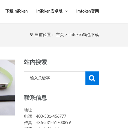
下载imToken
ImToken安卓版
Imtoken官网
当前位置：
主页
>
imtoken钱包下载
站内搜索
联系信息
地址：
电话：400-531-456777
传真：+86-531-51703899