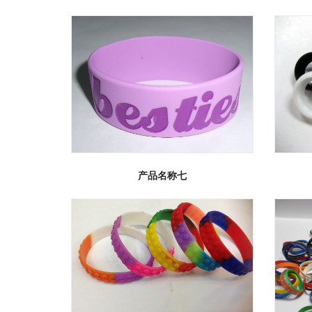
产品名称七