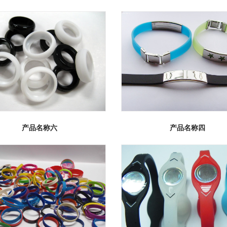
产品名称六
产品名称四