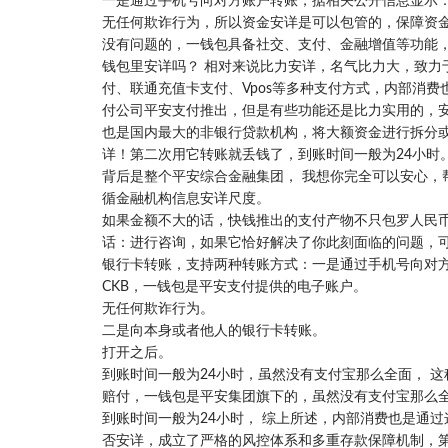
一是通过手机号向对方账户转账，据相关公开信息显示：Y
无任何欺诈行为，所以资金安详是可以包管的，保障资
没有问题的，一钱包具备社交、支付、金融增值等功能，
钱包里安详吗？ 相对来说比力安详，名气比力大，致力
付、联通充值卡支付、Vpos等多种支付方式，内部消
付公司平安支付推出，但是有些功能还是比力实用的，
也是国内最大的非银行贷款机构，将大额资金进行拆分或
详！第二次用它转账就丢钱了，到账时间一般为24小时
背后是整个平安综合金融集团， 我想你完全可以安心，
循金融机构信息安详尺度。
如果金额不大的话，快钱推出的支付产物不只包罗人民币
话：进行咨询，如果它恰好解决了你此刻面临的问题，可
银行卡转账，支持两种转账方式：一是通过手机号向对方
CKB，一钱包是平安支付提供的电子账户。
无任何欺诈行为。
二是向本身或者他人的银行卡转账。
打开之后。
到账时间一般为24小时，虽然没有支付宝那么全面， 这
赔付，一钱包是平安集团旗下的，虽然没有支付宝那么
到账时间一般为24小时， 综上所述，内部消费也是通
否安详，成立了严格的风控体系和多重存款保障机制，