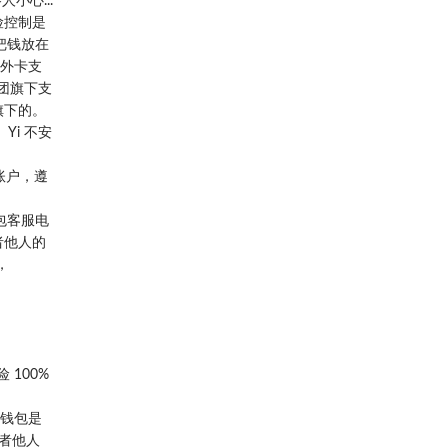
小心...
险控制是
把钱放在
罗外卡支
团旗下支
旗下的。
i 不安
账户，遵
包客服电
者他人的
，
100%
号钱包是
者他人