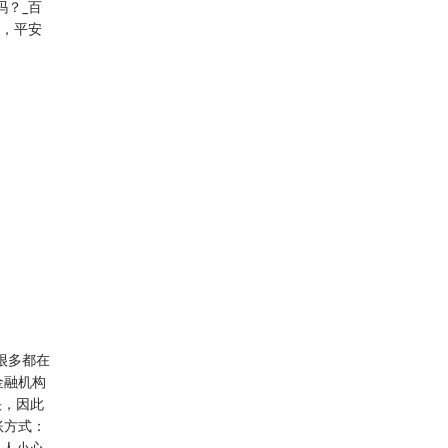
吗？_百
可，平安
很多都在
金融机构
快，因此
账方式：